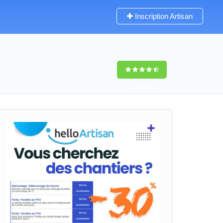
Inscription Artisan
9,5
(100%)
0
votes