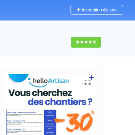
Inscription Artisan
9,5
(100%)
0
votes