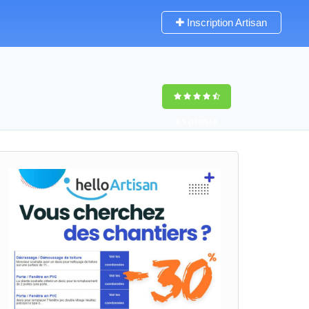
Inscription Artisan
9,5
(100%)
0
votes