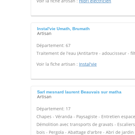
Voir la fiche artisan :
Hidri electricien
Instal'vie Umath, Brumath
Artisan
Département: 67
Traitement de l'eau (Antitartre - adoucisseur - filt
Voir la fiche artisan :
Instal'vie
Sarl mesnard laurent Beauvais sur matha
Artisan
Département: 17
Chapes - Véranda - Paysagiste - Entretien espaces
Démolition avec transports de gravats - Escalier
bois - Pergola - Abattage d'arbre - Abri de jardin