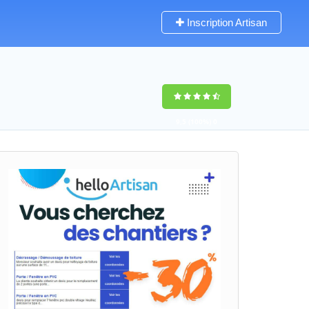
Inscription Artisan
9,5
(100%)
0
votes