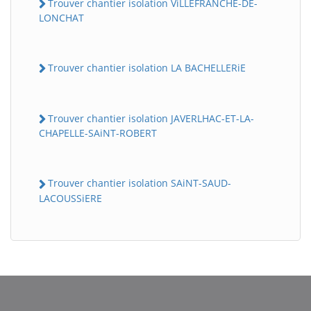
Trouver chantier isolation ViLLEFRANCHE-DE-
LONCHAT
Trouver chantier isolation LA BACHELLERiE
Trouver chantier isolation JAVERLHAC-ET-LA-
CHAPELLE-SAiNT-ROBERT
BatiWebPro
B
Assistant en ligne
Trouver chantier isolation SAiNT-SAUD-
LACOUSSiERE
B
BatiWebPro