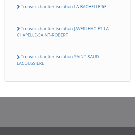
Trouver chantier isolation LA BACHELLERiE
Trouver chantier isolation JAVERLHAC-ET-LA-
CHAPELLE-SAiNT-ROBERT
Trouver chantier isolation SAiNT-SAUD-
LACOUSSiERE
BatiWebPro
B
Assistant en ligne
B